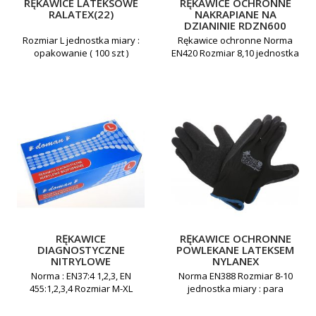
RĘKAWICE LATEKSOWE
RĘKAWICE OCHRONNE
RALATEX(22)
NAKRAPIANE NA
DZIANINIE RDZN600
Rozmiar L jednostka miary :
Rękawice ochronne Norma
opakowanie ( 100 szt )
EN420 Rozmiar 8,10 jednostka
miary : para
RĘKAWICE
RĘKAWICE OCHRONNE
DIAGNOSTYCZNE
POWLEKANE LATEKSEM
NITRYLOWE
NYLANEX
BEZPUDROWE DOMAN
Norma : EN37:4 1,2,3, EN
Norma EN388 Rozmiar 8-10
455:1,2,3,4 Rozmiar M-XL
jednostka miary : para
jednostka miary :
opakowanie ( 200 sztuk )