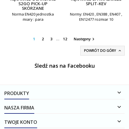
S2GO PICK-UP
SPLIT-KEV
SKÓRZANE
Norma EN420 jednostka
Normy: EN420 , EN388 , EN407 ,
miary : para
EN12477 rozmiar 10
jednostka miary: para
1
2
3
…
12
Następny

POWRÓT DO GÓRY

Śledź nas na Facebooku

PRODUKTY

NASZA FIRMA

TWOJE KONTO