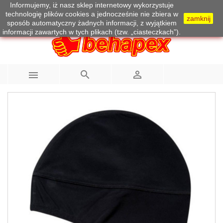
Informujemy, iż nasz sklep internetowy wykorzystuje
Telefon:
733 100 215
technologię plików cookies a jednocześnie nie zbiera w
zamknij
sposób automatyczny żadnych informacji, z wyjątkiem
informacji zawartych w tych plikach (tzw. „ciasteczkach”).


