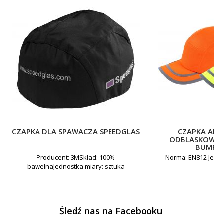
CZAPKA DLA SPAWACZA SPEEDGLAS
CZAPKA AN
ODBLASKOWA 
BUMPC
Producent: 3MSkład: 100%
Norma: EN812 Jedn
bawełnaJednostka miary: sztuka
Śledź nas na Facebooku