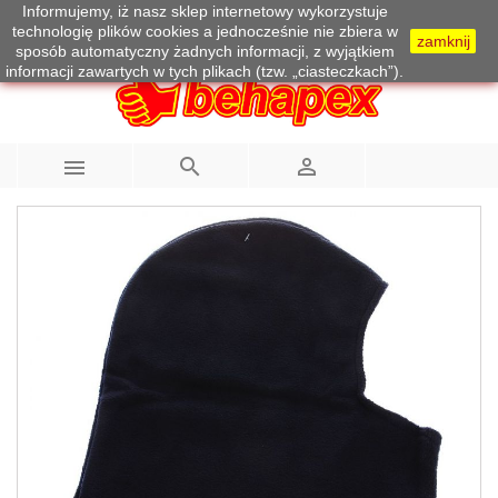
Informujemy, iż nasz sklep internetowy wykorzystuje
Telefon:
733 100 215
technologię plików cookies a jednocześnie nie zbiera w
zamknij
sposób automatyczny żadnych informacji, z wyjątkiem
informacji zawartych w tych plikach (tzw. „ciasteczkach”).


