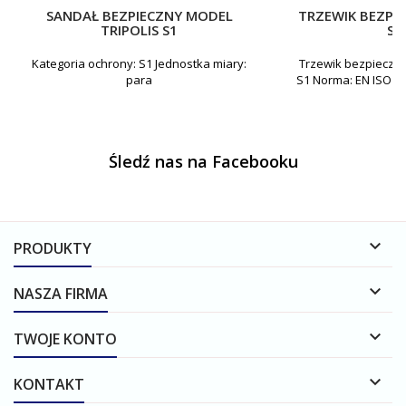
SANDAŁ BEZPIECZNY MODEL
TRZEWIK BEZPI
TRIPOLIS S1
S1
Kategoria ochrony: S1 Jednostka miary:
Trzewik bezpieczny
para
S1 Norma: EN ISO 20
p
Śledź nas na Facebooku

PRODUKTY

NASZA FIRMA

TWOJE KONTO

KONTAKT