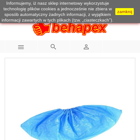
Informujemy, iż nasz sklep internetowy wykorzystuje
Telefon:
733 100 215
technologię plików cookies a jednocześnie nie zbiera w
zamknij
sposób automatyczny żadnych informacji, z wyjątkiem
informacji zawartych w tych plikach (tzw. „ciasteczkach”).


