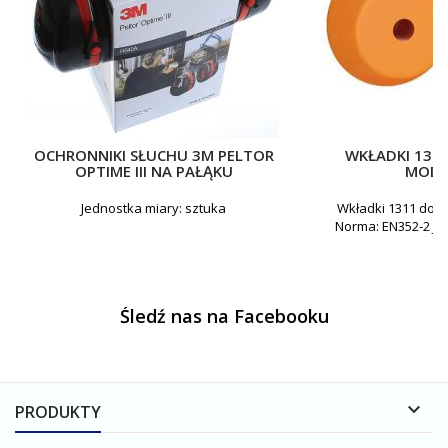
OCHRONNIKI SŁUCHU 3M PELTOR
WKŁADKI 131
OPTIME III NA PAŁĄKU
MODE
Jednostka miary: sztuka
Wkładki 1311 do z
Norma: EN352-2 Je
Śledź nas na Facebooku

PRODUKTY