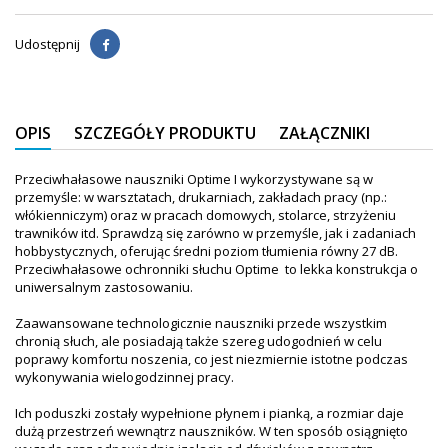
Udostępnij
OPIS
SZCZEGÓŁY PRODUKTU
ZAŁĄCZNIKI
Przeciwhałasowe nauszniki Optime I wykorzystywane są w
przemyśle: w warsztatach, drukarniach, zakładach pracy (np.:
włókienniczym) oraz w pracach domowych, stolarce, strzyżeniu
trawników itd. Sprawdzą się zarówno w przemyśle, jak i zadaniach
hobbystycznych, oferując średni poziom tłumienia równy 27 dB.
Przeciwhałasowe ochronniki słuchu Optime to lekka konstrukcja o
uniwersalnym zastosowaniu.
Zaawansowane technologicznie nauszniki przede wszystkim
chronią słuch, ale posiadają także szereg udogodnień w celu
poprawy komfortu noszenia, co jest niezmiernie istotne podczas
wykonywania wielogodzinnej pracy.
Ich poduszki zostały wypełnione płynem i pianką, a rozmiar daje
dużą przestrzeń wewnątrz nauszników. W ten sposób osiągnięto