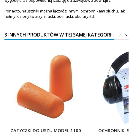
wygodę oraz odpowiednią izolację od dźwięków z zewnątrz.
Ponadto, nauszniki można łączyć z innymi ochronnikami słuchu, jak
hełmy, osłony twarzy, maski, półmaski, okulary itd.
3 INNYCH PRODUKTÓW W TEJ SAMEJ KATEGORII:
<
>
ZATYCZKI DO USZU MODEL 1100
OCHRONNIKI SŁ