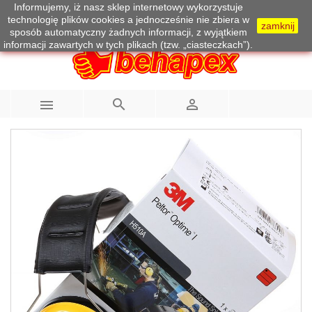
Informujemy, iż nasz sklep internetowy wykorzystuje
Telefon:
733 100 215
technologię plików cookies a jednocześnie nie zbiera w
zamknij
sposób automatyczny żadnych informacji, z wyjątkiem
informacji zawartych w tych plikach (tzw. „ciasteczkach”).


