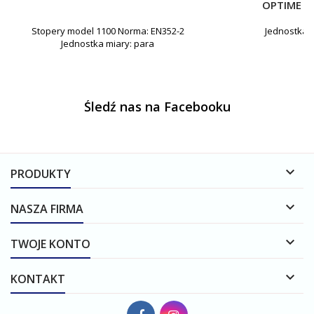
OPTIME II
Stopery model 1100 Norma: EN352-2
Jednostka m
Jednostka miary: para
Śledź nas na Facebooku

PRODUKTY

NASZA FIRMA

TWOJE KONTO

KONTAKT